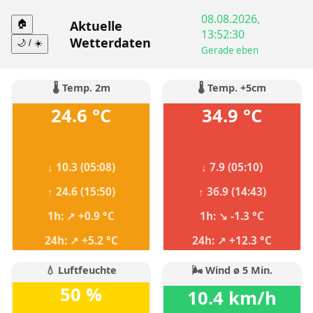
08.08.2026,
Aktuelle
🏠
13:52:30
Wetterdaten
🌙 / ☀️
Gerade eben
🌡️ Temp. 2m
🌡️ Temp. +5cm
24.6 °C
34.9 °C
↓ 10.3 (05:08)
↓ 7.9 (05:10)
↑ 24.6 (15:50)
↑ 36.9 (14:43)
1h: ↗ +0.9 °C
1h: ↘ -1.3 °C
24h: ↗ +5.2 °C
24h: ↗ +12.3 °C
💧 Luftfeuchte
🌬️ Wind ø 5 Min.
50 %
10.4 km/h