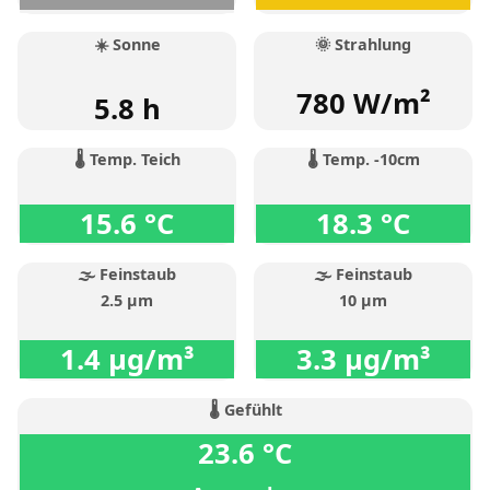
☀️ Sonne
🌞 Strahlung
780 W/m²
5.8 h
🌡️ Temp. Teich
🌡️ Temp. -10cm
15.6 °C
18.3 °C
🌫️ Feinstaub
🌫️ Feinstaub
2.5 µm
10 µm
1.4 µg/m³
3.3 µg/m³
🌡️ Gefühlt
23.6 °C