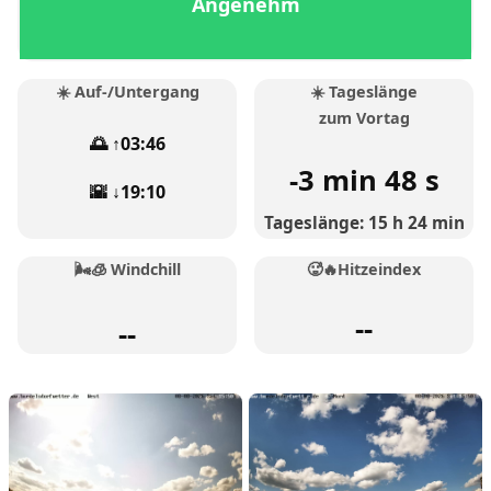
Angenehm
☀️ Auf-/Untergang
☀️ Tageslänge
zum Vortag
🌅 ↑03:46
-3 min 48 s
🌇 ↓19:10
Tageslänge: 15 h 24 min
🌬️🧊 Windchill
🥵🔥Hitzeindex
--
--