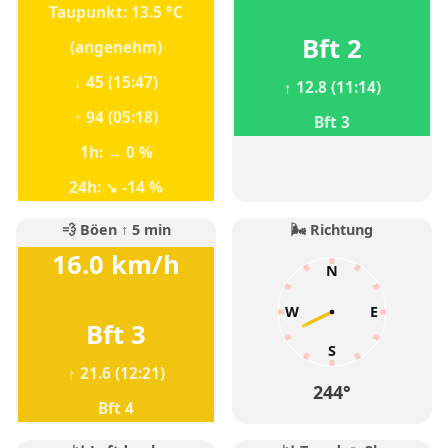
Taupunkt: 13.5 °C
Bft 2
(angenehm)
↓ 45 (15:47)
↑ 12.8 (11:14)
↑ 94 (05:18)
Bft 3
1h: → 0 %
24h: ↘ -14 %
💨 Böen ↑ 5 min
🌬️ Richtung
16.0 km/h
N
W
E
Bft 3
S
↑ 21.6 (12:21)
244°
Bft 4